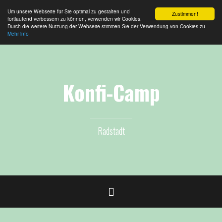
Um unsere Webseite für Sie optimal zu gestalten und
Zustimmen!
fortlaufend verbessern zu können, verwenden wir Cookies.
Durch die weitere Nutzung der Webseite stimmen Sie der Verwendung von Cookies zu
Mehr info
Zum
Inhalt
springen
Konfi-Camp
Radstadt