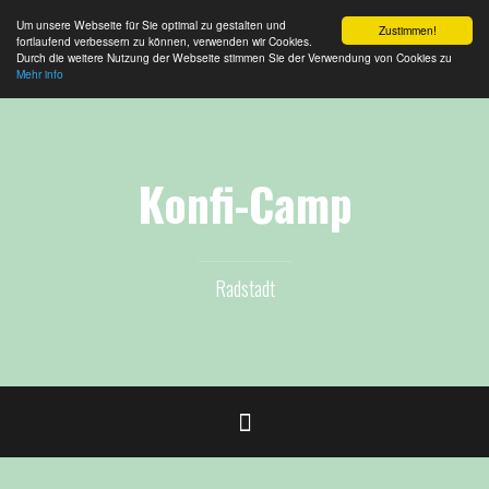
Um unsere Webseite für Sie optimal zu gestalten und
Zustimmen!
fortlaufend verbessern zu können, verwenden wir Cookies.
Durch die weitere Nutzung der Webseite stimmen Sie der Verwendung von Cookies zu
Mehr info
Zum
Inhalt
springen
Konfi-Camp
Radstadt